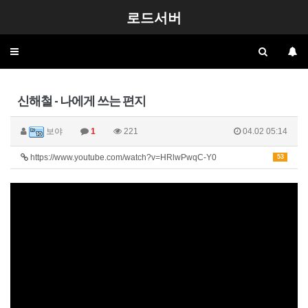
로드서버
Toggle
navigation
신해철 - 나에게 쓰는 편지
보야
1
221
04.02 05:14
https://www.youtube.com/watch?v=HRlwPwqC-Y0
53