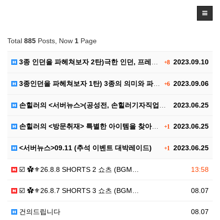
Total
885
Posts, Now
1
Page
3종 인던을 파헤쳐보자 2탄)극한 인던, 프레야 인던,…
2023.09.10
+8
3종인던을 파헤쳐보자 1탄) 3종의 의미와 파티구성, …
2023.09.06
+6
손힐러의 <서버뉴스>(공성전, 손힐러기자직업공개(?))
2023.06.25
손힐러의 <방문취재> 특별한 아이템을 찾아서..
2023.06.25
+1
<서버뉴스>09.11 (추석 이벤트 대박레이드)
2023.06.25
+1
☑️ ✿⚜26.8.8 SHORTS 2 쇼츠 (BGM…
13:58
☑️ ✿⚜26.8.7 SHORTS 3 쇼츠 (BGM…
08.07
건의드립니다
08.07