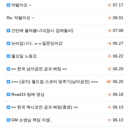
약팔아요 ~
07.17
+2
Re: 약팔아요 ~
08.01
+1
간만에 올려봅니다(잠시 집에들러)
07.08
+3
뉴비입니다..ㅠㅠ질문있어요'
06.27
+4
월요일 노동요
06.22
+5
== 한국 남아공전 금괴 베팅 ==
06.20
+2
=== (공지) 월드컵 스코어 맞추기(남아공전) ===
06.20
+67
Road15 팀배 영상
06.18
+1
== 한국 멕시코전 금괴 베팅(종료) ==
06.13
+1
GM 슨생님 책임 지셈..
06.13
+1