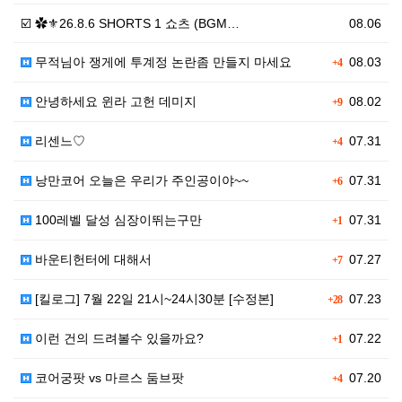
☑️ ✿⚜26.8.6 SHORTS 1 쇼츠 (BGM…
08.06
무적님아 쟁게에 투계정 논란좀 만들지 마세요
08.03
+4
안녕하세요 윈라 고헌 데미지
08.02
+9
리센느♡
07.31
+4
낭만코어 오늘은 우리가 주인공이야~~
07.31
+6
100레벨 달성 심장이뛰는구만
07.31
+1
바운티헌터에 대해서
07.27
+7
[킬로그] 7월 22일 21시~24시30분 [수정본]
07.23
+28
이런 건의 드려볼수 있을까요?
07.22
+1
코어궁팟 vs 마르스 둠브팟
07.20
+4