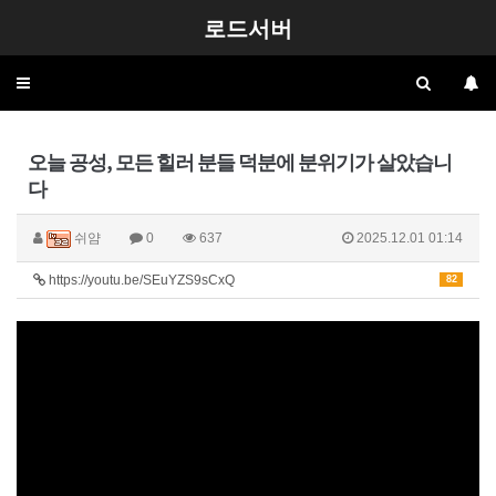
로드서버
Toggle
navigation
오늘 공성, 모든 힐러 분들 덕분에 분위기가 살았습니
다
쉬얌
0
637
2025.12.01 01:14
https://youtu.be/SEuYZS9sCxQ
82