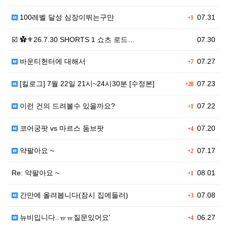
100레벨 달성 심장이뛰는구만
07.31
+1
☑️ ✿⚜26.7.30 SHORTS 1 쇼츠 로드…
07.30
바운티헌터에 대해서
07.27
+7
[킬로그] 7월 22일 21시~24시30분 [수정본]
07.23
+28
이런 건의 드려볼수 있을까요?
07.22
+1
코어궁팟 vs 마르스 둠브팟
07.20
+4
약팔아요 ~
07.17
+2
Re: 약팔아요 ~
08.01
+1
간만에 올려봅니다(잠시 집에들러)
07.08
+3
뉴비입니다..ㅠㅠ질문있어요'
06.27
+4