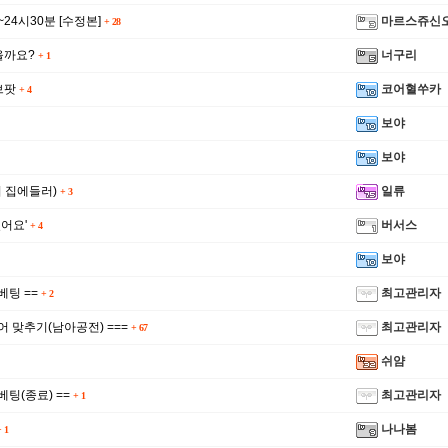
~24시30분 [수정본]
마르스쥬신
+
28
을까요?
너구리
+
1
브팟
코어혈쑤카
+
4
보야
보야
 집에들러)
일류
+
3
어요'
버서스
+
4
보야
베팅 ==
최고관리자
+
2
코어 맞추기(남아공전) ===
최고관리자
+
67
쉬얌
베팅(종료) ==
최고관리자
+
1
나나봄
+
1