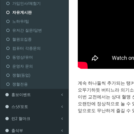
가입인사/체험기
자유게시판
노하우/팁
유저간 질문/답변
혈원모집중
컴퓨터 각종문의
동영상/유머
운영자 문의
쟁혈(등업)
계속 하나둘씩 추가되는 탱
쟁혈전용
오뚜기하듯 버티느라 의기소
홍보이벤트
이번 교전에서는 상대 혈맹 
오랜만에 정상적으로 놀 수 
스샷/포토
앞으로도 무난하게 즐길 수 
린2 혈마크
출석부