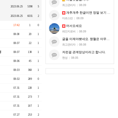
최고관리자
|
08.09
2023.06.25
5398
5
개추개추 한글이면 정말 보기 편할 것 같습니다
2023.06.25
6031
2
마르스반
|
08.09
17:42
1
0
어서오세요
레인지로버
|
08.09
08.08
20
1
글을 이제야봣네요. 쟁혈은 아무혈이나 해드리는게 아니라. 지엠한테 오셔서 본케 5명맞는지 확인받으시는거세요.
08.07
22
1
최고관리자
|
08.08
영
08.07
138
1
저런걸 관계망상이라고 합니다.
현성
|
08.05
08.06
45
1
08.03
368
1
08.02
289
0
07.31
228
1
07.31
273
7
07.31
187
1
07.27
253
2