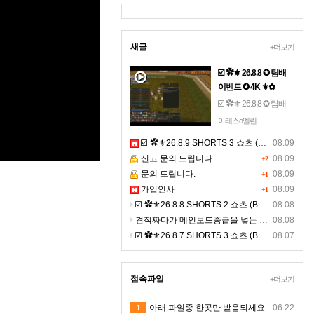
새글
+더보기
☑️ ✿⚜ 26.8.8 ✪ 팀배
이벤트 ✪ 4K ⚜✿
☑️ ✿⚜ 26.8.8 ✪ 팀배
이벤트 ✪ 4K ⚜✿☞ 톱
아레스o엘린
니 설정- 해상도 2160 -
☑️ ✿⚜26.8.9 SHORTS 3 쇼츠 (BGM) ⚜✿
08.09
(고화질) 선명하게 영
신고 문의 드립니다
08.09
상을 보세요. ☜
+2
문의 드립니다.
08.09
+1
가입인사
08.09
+1
☑️ ✿⚜26.8.8 SHORTS 2 쇼츠 (BGM) ⚜✿
08.08
견적짜다가 메인보드중급을 넣는 이유에 대한 설명영상이 될까 해서 올려보아요
08.08
☑️ ✿⚜26.8.7 SHORTS 3 쇼츠 (BGM) ⚜✿
08.07
접속파일
+더보기
1
아래 파일중 한곳만 받음되세요
06.22