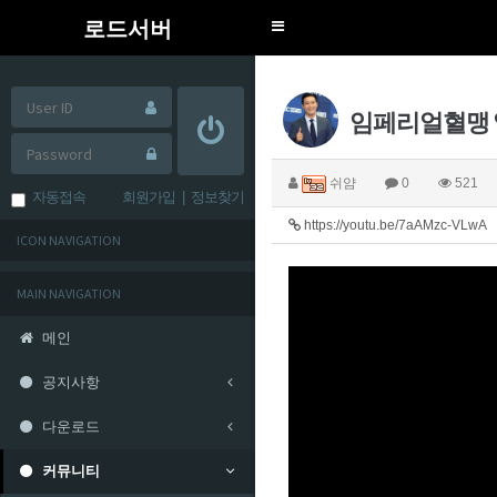
로드서버
Toggle
navigation
임페리얼혈맹 
쉬얌
0
521
자동접속
회원가입
|
정보찾기
https://youtu.be/7aAMzc-VLwA
ICON NAVIGATION
MAIN NAVIGATION
메인
공지사항
다운로드
커뮤니티