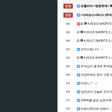
손힐러의 <방문취재> 특
<서버뉴스>09.11 (추
886
☑️ ✿⚜26.8.9 SHORTS
885
☑️ ✿⚜26.8.8 SHORTS 2
884
☑️ ✿⚜26.8.7 SHORTS 3
883
건의드립니다
+
1
882
☑️ ✿⚜26.8.6 SHORTS 1
881
무적님아 쟁게에 투계정
880
안녕하세요 윈라 고헌 
879
리센느♡
+
4
878
낭만코어 오늘은 우리가
877
100레벨 달성 심장이
876
바운티헌터에 대해서
+