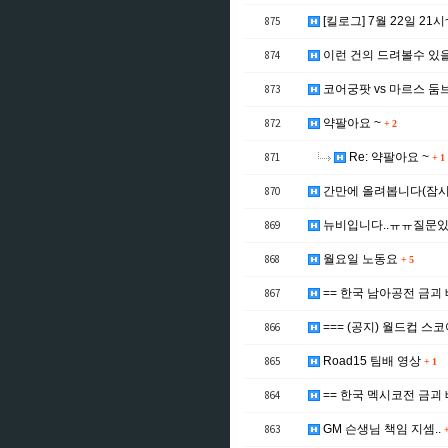
875
[킬로그] 7월 22일 21시
874
이런 건의 드려볼수 있
873
코어궁팟 vs 마르스 둠
872
약팔아요 ~
+
2
871
Re: 약팔아요 ~
+
1
870
간만에 올려봅니다(잠시
869
뉴비입니다..ㅠㅠ질문있
868
월요일 노동요
+
5
867
== 한국 남아공전 금괴 
866
=== (공지) 월드컵 스
865
Road15 팀배 영상
+
1
864
== 한국 멕시코전 금괴 
863
GM 슨생님 책임 지셈..