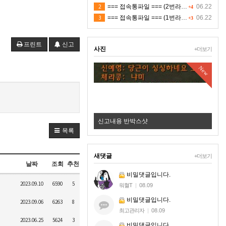
2
=== 접속통파일 === (2번라인)
06.22
+4
3
=== 접속통파일 === (1번라인)
06.22
+3
프린트
신고
사진
+더보기
New
New
☑️ ✿⚜ 26.8.8 ✪ 저녁 쟁 2 ✪ 4K ⚜✿ 적 ㅍㅋ
신고내용 반박스샷
목록
새댓글
+더보기
날짜
조회
추천
비밀댓글입니다.
2023.09.10
6590
5
워혈T
|
08.09
비밀댓글입니다.
2023.09.06
6263
8
최고관리자
|
08.09
2023.06.25
5624
3
비밀댓글입니다.