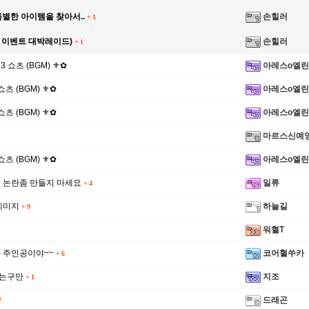
별한 아이템을 찾아서..
손힐러
+
1
석 이벤트 대박레이드)
손힐러
+
1
 3 쇼츠 (BGM) ⚜✿
아레스o엘린
 쇼츠 (BGM) ⚜✿
아레스o엘린
 쇼츠 (BGM) ⚜✿
아레스o엘린
마르스신예
 쇼츠 (BGM) ⚜✿
아레스o엘린
 논란좀 만들지 마세요
일류
+
4
데미지
하늘길
+
9
워혈T
 주인공이야~~
코어혈쑤카
+
6
뛰는구만
지조
+
1
드래곤
7