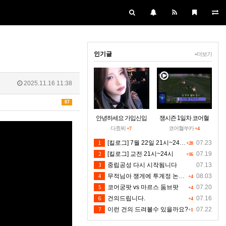
인기글
+더보기
2025.11.16 11:38
87
안녕하세요 가입신입
쟁시즌 1일차 코어혈
입니당~
을 구하소서
다효찌
코어혈쑤카
+7
+4
1
[킬로그] 7월 22일 21시~24시30분 [수정본]
07.23
+28
2
[킬로그] 교전 21시~24시
07.19
+16
3
중립공성 다시 시작됨니다
07.13
4
무적님아 쟁게에 투계정 논란좀 만들지 마세요
08.03
+4
5
코어궁팟 vs 마르스 둠브팟
07.20
+4
6
건의드립니다.
07.16
+4
7
이런 건의 드려볼수 있을까요?
07.22
+1