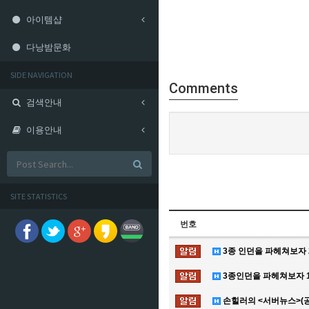
아이템샵
다낭밤문화
SIDE NAVIGATION
Comments
검색안내
이용안내
SITE STATISTICS
번호
3종 인던을 파헤쳐보자 
3종인던을 파헤쳐보자 1
손힐러의 <서버뉴스>(공