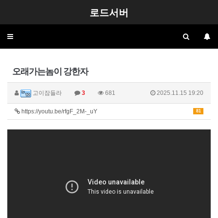
로드서버
Toggle
navigation
오래가는놈이 강한자
고이잠들라
3
681
2025.11.15 19:20
https://youtu.be/rfgF_2M-_uY
81