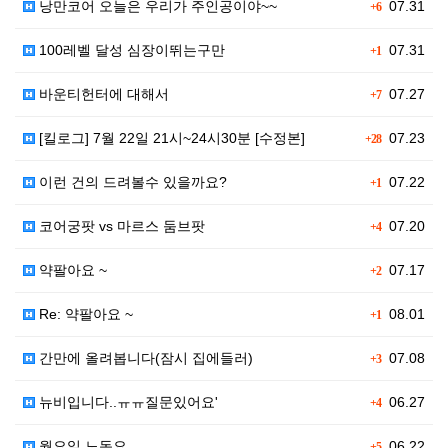
낭만코어 오늘은 우리가 주인공이야~~
07.31
+6
100레벨 달성 심장이뛰는구만
07.31
+1
바운티헌터에 대해서
07.27
+7
[킬로그] 7월 22일 21시~24시30분 [수정본]
07.23
+28
이런 건의 드려볼수 있을까요?
07.22
+1
코어궁팟 vs 마르스 둠브팟
07.20
+4
약팔아요 ~
07.17
+2
Re: 약팔아요 ~
08.01
+1
간만에 올려봅니다(잠시 집에들러)
07.08
+3
뉴비입니다..ㅠㅠ질문있어요'
06.27
+4
월요일 노동요
06.22
+5