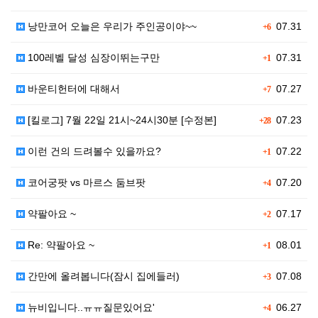
낭만코어 오늘은 우리가 주인공이야~~
07.31
+6
100레벨 달성 심장이뛰는구만
07.31
+1
바운티헌터에 대해서
07.27
+7
[킬로그] 7월 22일 21시~24시30분 [수정본]
07.23
+28
이런 건의 드려볼수 있을까요?
07.22
+1
코어궁팟 vs 마르스 둠브팟
07.20
+4
약팔아요 ~
07.17
+2
Re: 약팔아요 ~
08.01
+1
간만에 올려봅니다(잠시 집에들러)
07.08
+3
뉴비입니다..ㅠㅠ질문있어요'
06.27
+4