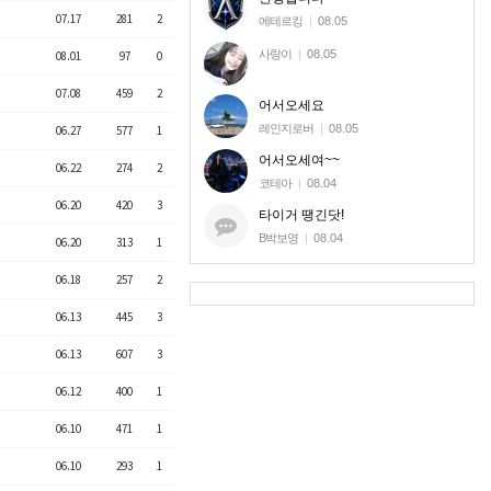
07.17
281
2
에테르킹
|
08.05
사랑이
|
08.05
08.01
97
0
07.08
459
2
어서오세요
레인지로버
|
08.05
06.27
577
1
어서오세여~~
06.22
274
2
코테아
|
08.04
06.20
420
3
타이거 땡긴닷!
B박보영
|
08.04
06.20
313
1
06.18
257
2
06.13
445
3
06.13
607
3
06.12
400
1
06.10
471
1
06.10
293
1