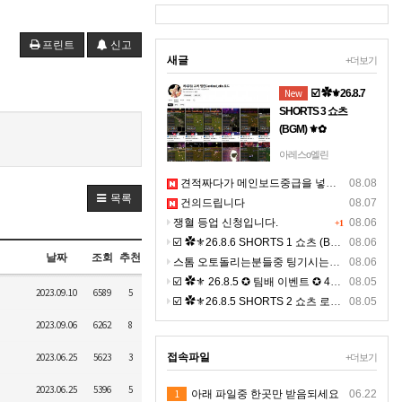
프린트
신고
새글
+더보기
New
☑️ ✿⚜26.8.7
SHORTS 3 쇼츠
(BGM) ⚜✿
☞ 아래 링크 주소를 누
아레스o엘린
르시면, 고화질 쇼츠를
견적짜다가 메인보드중급을 넣는 이유에 대한 설명영상이 될까 해서 올려보아요
08.08
보실수 있으며, ☜
목록
건의드립니다
08.07
https://youtube.com/shorts/JaI
쟁혈 등업 신청입니다.
gvPcg◀ 클릭 9:16 비
08.06
+1
율의 4K 숏츠 >> 폰으
☑️ ✿⚜26.8.6 SHORTS 1 쇼츠 (BGM) ⚜✿
08.06
날짜
조회
추천
로 보시면 선명합니다.
스톰 오토돌리는분들중 팅기시는분있나요 ?ㅠㅠ
08.06
☑️ ✿⚜ 26.8.5 ✪ 팀배 이벤트 ✪ 4K ⚜✿
08.05
2023.09.10
6589
5
☑️ ✿⚜26.8.5 SHORTS 2 쇼츠 로드 (BGM) ⚜✿ 고화질
08.05
2023.09.06
6262
8
2023.06.25
5623
3
접속파일
+더보기
2023.06.25
5396
5
1
아래 파일중 한곳만 받음되세요
06.22