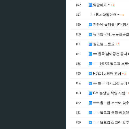
872
약팔아요 ~
+
2
871
Re: 약팔아요 ~
+
1
870
간만에 올려봅니다(잠시
869
뉴비입니다..ㅠㅠ질문있
868
월요일 노동요
+
5
867
== 한국 남아공전 금괴 
866
=== (공지) 월드컵 스
865
Road15 팀배 영상
+
1
864
== 한국 멕시코전 금괴 
863
GM 슨생님 책임 지셈..
862
=== 월드컵 스코어 맞
861
=== 월드컵 금괴 베팅(종
860
=== 월드컵 스코어 맞추