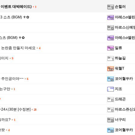
석 이벤트 대박레이드)
손힐러
+
1
 3 쇼츠 (BGM) ⚜✿
아레스o엘린
마르스신예
 쇼츠 (BGM) ⚜✿
아레스o엘린
 논란좀 만들지 마세요
일류
+
4
데미지
하늘길
+
9
워혈T
☑️ ✿⚜ 26.
 주인공이야~~
코어혈쑤카
+
6
뛰는구만
지조
+
1
드래곤
7
~24시30분 [수정본]
마르스쥬신
+
28
을까요?
너구리
+
1
브팟
코어혈쑤카
+
4