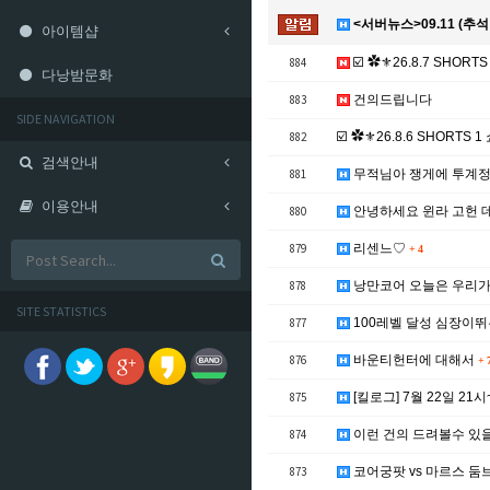
<서버뉴스>09.11 (추
아이템샵
884
☑️ ✿⚜26.8.7 SHORTS
다낭밤문화
883
건의드립니다
SIDE NAVIGATION
882
☑️ ✿⚜26.8.6 SHORTS 1
검색안내
881
무적님아 쟁게에 투계정
이용안내
880
안녕하세요 윈라 고헌 
879
리센느♡
+
4
878
낭만코어 오늘은 우리가
SITE STATISTICS
877
100레벨 달성 심장이
876
바운티헌터에 대해서
+
875
[킬로그] 7월 22일 21시
874
이런 건의 드려볼수 있
873
코어궁팟 vs 마르스 둠