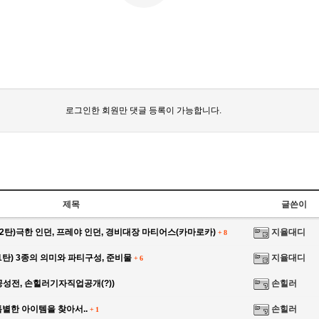
로그인한 회원만 댓글 등록이 가능합니다.
제목
글쓴이
2탄)극한 인던, 프레야 인던, 경비대장 마티어스(카마로카)
지율대디
+
8
탄) 3종의 의미와 파티구성, 준비물
지율대디
+
6
성전, 손힐러기자직업공개(?))
손힐러
별한 아이템을 찾아서..
손힐러
+
1