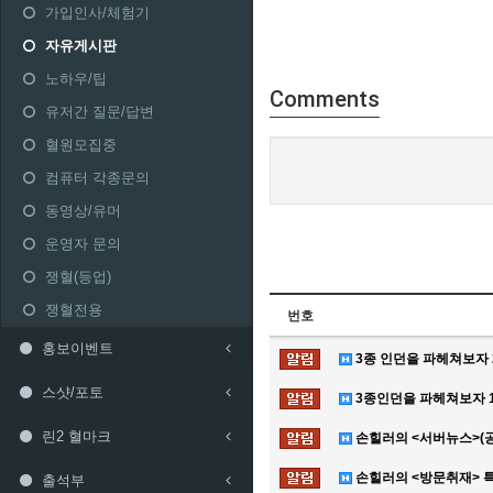
가입인사/체험기
자유게시판
노하우/팁
Comments
유저간 질문/답변
혈원모집중
컴퓨터 각종문의
동영상/유머
운영자 문의
쟁혈(등업)
쟁혈전용
번호
홍보이벤트
3종 인던을 파헤쳐보자 
스샷/포토
3종인던을 파헤쳐보자 1
린2 혈마크
손힐러의 <서버뉴스>(공
손힐러의 <방문취재> 특
출석부