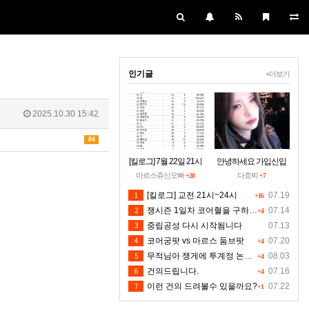
인기글
+더보기
2025.10.30 15:42
84
[킬로그] 7월 22일 21시
안녕하세요 가입신입
~24시30분 [수정본]
입니당~
마르스쥬신오빠
다효찌
+28
+7
1
[킬로그] 교전 21시~24시
07.19
+16
2
쟁시즌 1일차 코어혈을 구하소서
07.14
+4
3
중립공성 다시 시작됨니다
07.13
4
코어궁팟 vs 마르스 둠브팟
07.20
+4
5
무적님아 쟁게에 투계정 논란좀 만들지 마세요
08.03
+4
6
건의드립니다.
07.16
+4
7
이런 건의 드려볼수 있을까요?
07.22
+1