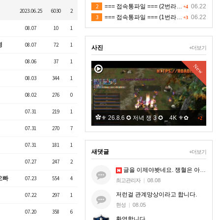
2
=== 접속통파일 === (2번라인)
06.22
+4
2023.06.25
6030
2
3
=== 접속통파일 === (1번라인)
06.22
+3
08.07
10
1
영
08.07
72
1
사진
+더보기
08.06
37
1
New
New
08.03
344
1
08.02
276
0
07.31
219
1
8.6 ✪ 저녁 쟁 ✪ 4K ⚜✿ 적 ㅍㅋ
✿⚜ 26.8.6 ✪ 저녁 쟁 3 ✪ _ 4K ⚜✿
+2
+2
07.31
270
7
07.31
181
1
새댓글
+더보기
07.27
247
2
글을 이제야봣네요. 쟁혈은 아무혈이나 해드리는게 아니라. 지엠한테 오셔서 본케 5명맞는지 확인받으시는거세요.
오빠
07.23
554
4
최고관리자
|
08.08
저런걸 관계망상이라고 합니다.
07.22
297
1
현성
|
08.05
07.20
358
6
환영합니다