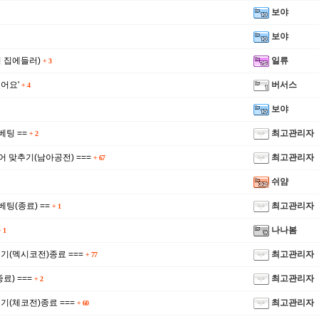
보야
보야
 집에들러)
일류
+
3
어요'
버서스
+
4
보야
베팅 ==
최고관리자
+
2
코어 맞추기(남아공전) ===
최고관리자
+
67
쉬얌
베팅(종료) ==
최고관리자
+
1
나나봄
+
1
추기(멕시코전)종료 ===
최고관리자
+
77
료) ===
최고관리자
+
2
기(체코전)종료 ===
최고관리자
+
60