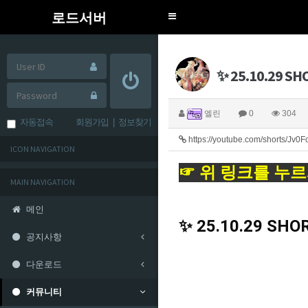
로드서버
Toggle
navigation
✨ 25.10.29 SH
엘린
0
304
자동접속
회원가입
|
정보찾기
https://youtube.com/shorts/Jv
ICON NAVIGATION
☞ 위 링크를 누르
MAIN NAVIGATION
메인
✨ 25.10.29 SHO
공지사항
다운로드
커뮤니티