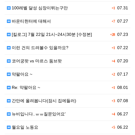
100레벨 달성 심장이뛰는구만
07.31
+1
바운티헌터에 대해서
07.27
+7
[킬로그] 7월 22일 21시~24시30분 [수정본]
07.23
+28
이런 건의 드려볼수 있을까요?
07.22
+1
코어궁팟 vs 마르스 둠브팟
07.20
+4
약팔아요 ~
07.17
+2
Re: 약팔아요 ~
08.01
+1
간만에 올려봅니다(잠시 집에들러)
07.08
+3
뉴비입니다..ㅠㅠ질문있어요'
06.27
+4
월요일 노동요
06.22
+5