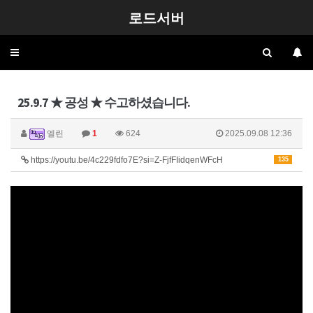
로드서버
Toggle
navigation
25.9.7 ★ 공성 ★ 수고하셨습니다.
엘린
1
624
2025.09.08 12:36
https://youtu.be/4c229fdfo7E?si=Z-FjfFIidqenWFcH
135