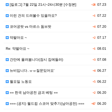
[킬로그] 7월 22일 21시~24시30분 [수정본]
07.23
+28
이런 건의 드려볼수 있을까요?
07.22
+1
코어궁팟 vs 마르스 둠브팟
07.20
+4
약팔아요 ~
07.17
+2
Re: 약팔아요 ~
08.01
+1
간만에 올려봅니다(잠시 집에들러)
07.08
+3
뉴비입니다..ㅠㅠ질문있어요'
06.27
+4
월요일 노동요
06.22
+5
== 한국 남아공전 금괴 베팅 ==
06.20
+2
=== (공지) 월드컵 스코어 맞추기(남아공전) ===
06.20
+67