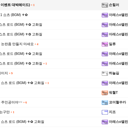
석 이벤트 대박레이드)
손힐러
+
1
 1 쇼츠 (BGM) ⚜✿
아레스o엘린
 2 쇼츠 로드 (BGM) ⚜✿ 고화질
아레스o엘린
 1 쇼츠 로드 (BGM) ⚜✿ 고화질
아레스o엘린
 논란좀 만들지 마세요
일류
+
4
 1 쇼츠 로드 (BGM) ⚜✿ 고화질
아레스o엘린
 2 쇼츠 로드 (BGM) ⚜✿ 고화질
아레스o엘린
+
1
뿌꾸가 정
데미지
하늘길
+
9
S 2 쇼츠 로드 (BGM) ⚜✿ 고화질
아레스o엘린
+
1
워혈T
 주인공이야~~
코어혈쑤카
+
6
뛰는구만
지조
+
1
S 1 쇼츠 로드 (BGM) ⚜✿ 고화질
아레스o엘린