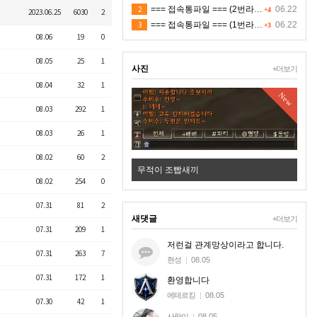
2
=== 접속통파일 === (2번라인)
06.22
+4
2023.06.25
6030
2
3
=== 접속통파일 === (1번라인)
06.22
+3
08.06
19
0
08.05
25
1
사진
+더보기
08.04
32
1
New
08.03
292
1
08.03
26
1
08.02
60
2
확햇다
무적이 조빱새끼
08.02
254
0
07.31
81
2
새댓글
+더보기
07.31
209
1
저런걸 관계망상이라고 합니다.
07.31
263
7
현성
|
08.05
07.31
172
1
환영합니다
에테르킹
|
08.05
07.30
42
1
사랑이
|
08.05