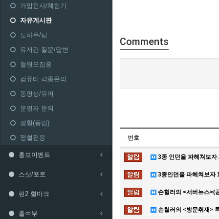
가입인사/체험기
자유게시판
노하우/팁
Comments
유저간 질문/답변
혈원모집중
컴퓨터 각종문의
동영상/유머
운영자 문의
쟁혈(등업)
쟁혈전용
번호
홍보이벤트
3종 인던을 파헤쳐보자 
스샷/포토
3종인던을 파헤쳐보자 1
손힐러의 <서버뉴스>(공
린2 혈마크
손힐러의 <방문취재> 특
출석부