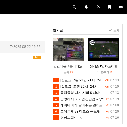
인기글
+더보기
2025.08.22 19:22
145
간만에 올려봅니다(잠
쟁시즌 1일차 코어혈
시 집에들러)
을 구하소서
일류
코어혈쑤카
+3
+4
1
[킬로그] 7월 22일 21시~24시30분 [수정본]
07.23
+28
2
[킬로그] 교전 21시~24시
07.19
+16
3
중립공성 다시 시작됨니다
07.13
4
안녕하세요 가입신입입니당~
07.19
+7
5
제미나이가 알려주는 린2 프리서버 렉 클라팅김 대처법입니다 저도 신뢰는 안하지만 한번 해보시길 유저분들의 마음입니다 ^^
07.08
+2
6
코어궁팟 vs 마르스 둠브팟
07.20
+4
7
건의드립니다.
07.16
+4