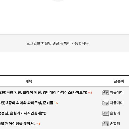
로그인한 회원만 댓글 등록이 가능합니다.
제목
글쓴이
2탄)극한 인던, 프레야 인던, 경비대장 마티어스(카마로카)
지율대디
+
8
탄) 3종의 의미와 파티구성, 준비물
지율대디
+
6
성전, 손힐러기자직업공개(?))
손힐러
별한 아이템을 찾아서..
손힐러
+
1