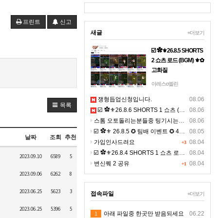
프린트
신고
새글
+더보기
☑️ ✿⚜26.8.5 SHORTS
2 쇼츠 로드 (BGM) ⚜✿
고화질
☞ 아래 링크 주소를 누
아레스o엘린
르시면, 고화질 쇼츠를
쟁형듭업신청입니다.
08.06
보실수 있으며, ☜
목록
☑️ ✿⚜26.8.6 SHORTS 1 쇼츠 (BGM) ⚜✿
08.06
https://youtube.com/shorts/120
스톰 오토돌리는분들중 팅기시는분있나요 ?ㅠㅠ
si=b07NOYGgi4I7xq9j◀
08.06
클릭 9:16 비율의 4K 숏
☑️ ✿⚜ 26.8.5 ✪ 팀배 이벤트 ✪ 4K ⚜✿
08.05
날짜
조회
추천
츠 >&g…
가입인사드려요
08.04
+3
☑️ ✿⚜26.8.4 SHORTS 1 쇼츠 로드 (BGM) ⚜✿ 고화질
08.04
2023.09.10
6589
5
변신퀘 2 공유
08.04
+1
2023.09.06
6262
8
2023.06.25
5623
3
접속파일
+더보기
2023.06.25
5396
5
1
아래 파일중 한곳만 받음되세요
06.22