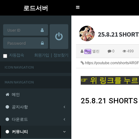
로드서버
Toggle
navigation
25.8.21 SHORT
엘린
0
499
자동접속
회원가입
|
정보찾기
https://youtube.com/shorts/4
ICON NAVIGATION
☞ 위 링크를 누르
MAIN NAVIGATION
메인
25.8.21 SHORTS
공지사항
다운로드
커뮤니티