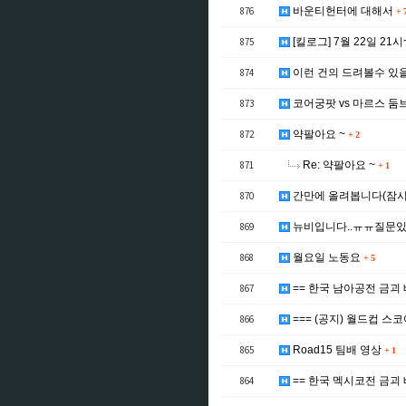
876
바운티헌터에 대해서
+
875
[킬로그] 7월 22일 21시
874
이런 건의 드려볼수 있
873
코어궁팟 vs 마르스 둠
872
약팔아요 ~
+
2
871
Re: 약팔아요 ~
+
1
870
간만에 올려봅니다(잠시
869
뉴비입니다..ㅠㅠ질문있
868
월요일 노동요
+
5
867
== 한국 남아공전 금괴 
866
=== (공지) 월드컵 스
865
Road15 팀배 영상
+
1
864
== 한국 멕시코전 금괴 