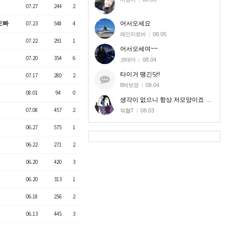
07.27
244
2
어서오세요
오빠
07.23
548
4
레인지로버
|
08.05
07.22
291
1
어서오세여~~
07.20
354
6
코테아
|
08.04
타이거 땡긴닷!
07.17
280
2
B박보영
|
08.04
08.01
94
0
생각이 없으니 항상 저모양이죠 신고로 달라질놈도 아니라 ㅎㅎ
07.08
457
2
워혈T
|
08.03
06.27
575
1
06.22
271
2
06.20
420
3
06.20
313
1
06.18
256
2
06.13
445
3