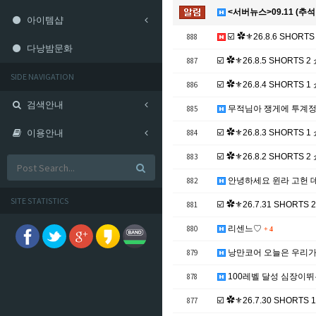
<서버뉴스>09.11 (추
아이템샵
888
☑️ ✿⚜26.8.6 SHORTS
다낭밤문화
887
☑️ ✿⚜26.8.5 SHORTS
SIDE NAVIGATION
886
☑️ ✿⚜26.8.4 SHORTS
검색안내
885
무적님아 쟁게에 투계정
이용안내
884
☑️ ✿⚜26.8.3 SHORTS
883
☑️ ✿⚜26.8.2 SHORTS
882
안녕하세요 윈라 고헌 
SITE STATISTICS
881
☑️ ✿⚜26.7.31 SHORT
880
리센느♡
+
4
879
낭만코어 오늘은 우리가
878
100레벨 달성 심장이
877
☑️ ✿⚜26.7.30 SHORT