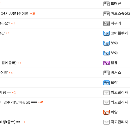
드래곤
7
~24시30분 [수정본]
마르스쥬신
+
28
을까요?
너구리
+
1
브팟
코어혈쑤카
+
4
보야
보야
 집에들러)
일류
+
3
어요'
버서스
+
4
보야
베팅 ==
최고관리자
+
2
코어 맞추기(남아공전) ===
최고관리자
+
67
쉬얌
베팅(종료) ==
최고관리자
+
1