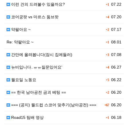
이런 건의 드려볼수 있을까요?
07.22
+1
코어궁팟 vs 마르스 둠브팟
07.20
+4
약팔아요 ~
07.17
+2
Re: 약팔아요 ~
08.01
+1
간만에 올려봅니다(잠시 집에들러)
07.08
+3
뉴비입니다..ㅠㅠ질문있어요'
06.27
+4
월요일 노동요
06.22
+5
== 한국 남아공전 금괴 베팅 ==
06.20
+2
=== (공지) 월드컵 스코어 맞추기(남아공전) ===
06.20
+67
Road15 팀배 영상
06.18
+1