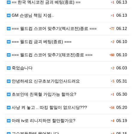
== 한국 멕시코전 금괴 베팅(종료) ==
06.13
+1
GM 슨생님 책임 지셈..
06.13
+1
=== 월드컵 스코어 맞추기(멕시코전)종료 ===
06.12
+77
=== 월드컵 금괴 베팅(종료) ===
06.10
+2
=== 월드컵 스코어 맞추기(체코전)종료 ===
06.10
+60
죽었습니다
06.03
+2
안녕하세요 신규초보가입인사드려요
05.31
+5
초보인데 친목혈 가입가능 할까요?
05.30
+1
사냥 켜 놓고 .. 따킹 할일이 없으시당???
05.20
+14
아래 tv로 리니지하면 할만할가요?
05.19
+4
고수분들한테 물어봅니다.
05.15