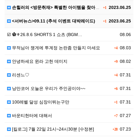
손힐러의 <방문취재> 특별한 아이템을 찾아서..
2023.06.25
+1
<서버뉴스>09.11 (추석 이벤트 대박레이드)
2023.06.25
+1
☑️ ✿⚜26.8.6 SHORTS 1 쇼츠 (BGM…
08.06
무적님아 쟁게에 투계정 논란좀 만들지 마세요
08.03
+4
안녕하세요 윈라 고헌 데미지
08.02
+9
리센느♡
07.31
+4
낭만코어 오늘은 우리가 주인공이야~~
07.31
+6
100레벨 달성 심장이뛰는구만
07.31
+1
바운티헌터에 대해서
07.27
+7
[킬로그] 7월 22일 21시~24시30분 [수정본]
07.23
+28