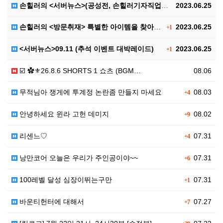
손힐러의 <서버뉴스>(공성전, 손힐러기자직업공개(?))
2023.06.25
손힐러의 <방문취재> 특별한 아이템을 찾아서..
2023.06.25
+1
<서버뉴스>09.11 (추석 이벤트 대박레이드)
2023.06.25
+1
☑️ ✿⚜26.8.6 SHORTS 1 쇼츠 (BGM…
08.06
무적님아 쟁게에 투계정 논란좀 만들지 마세요
08.03
+4
안녕하세요 윈라 고헌 데미지
08.02
+9
리센느♡
07.31
+4
낭만코어 오늘은 우리가 주인공이야~~
07.31
+6
100레벨 달성 심장이뛰는구만
07.31
+1
바운티헌터에 대해서
07.27
+7