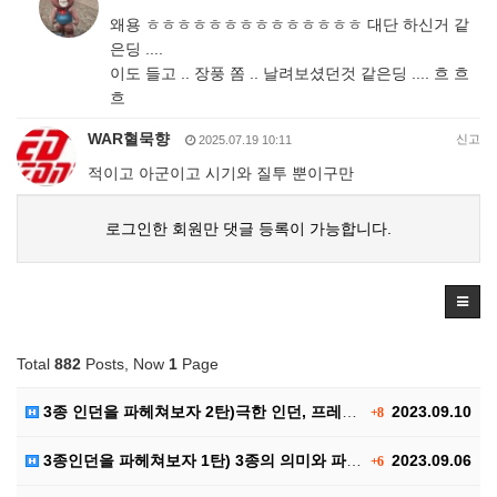
왜용 ㅎㅎㅎㅎㅎㅎㅎㅎㅎㅎㅎㅎㅎㅎ 대단 하신거 같
은딩 ....
이도 들고 .. 장풍 쫌 .. 날려보셨던것 같은딩 .... 흐 흐
흐
WAR혈묵향
신고
2025.07.19 10:11
적이고 아군이고 시기와 질투 뿐이구만
로그인한 회원만 댓글 등록이 가능합니다.
Total
882
Posts, Now
1
Page
3종 인던을 파헤쳐보자 2탄)극한 인던, 프레야 인던,…
2023.09.10
+8
3종인던을 파헤쳐보자 1탄) 3종의 의미와 파티구성, …
2023.09.06
+6