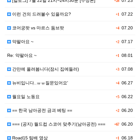
[킬로그] 7월 22일 21시~24시30분 [수정본]
07.23
+28
이런 건의 드려볼수 있을까요?
07.22
+1
코어궁팟 vs 마르스 둠브팟
07.20
+4
약팔아요 ~
07.17
+2
Re: 약팔아요 ~
08.01
+1
간만에 올려봅니다(잠시 집에들러)
07.08
+3
뉴비입니다..ㅠㅠ질문있어요'
06.27
+4
월요일 노동요
06.22
+5
== 한국 남아공전 금괴 베팅 ==
06.20
+2
=== (공지) 월드컵 스코어 맞추기(남아공전) ===
06.20
+67
Road15 팀배 영상
06.18
+1