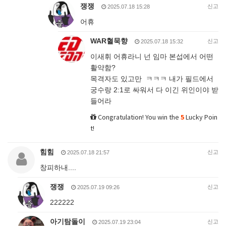
쟁쟁
신고
2025.07.18 15:28
어휴
WAR혈묵향
신고
2025.07.18 15:32
이새휘 어휴라니 넌 임마 본섭에서 어떤
활약함?
목격자도 있고만 ㅋㅋㅋ 내가 필드에서
궁수랑 2:1로 싸워서 다 이긴 위인이야 받
들어라
Congratulation! You win the
5
Lucky Poin
t!
힘힘
신고
2025.07.18 21:57
창피하내....
쟁쟁
신고
2025.07.19 09:26
222222
아기탐돌이
신고
2025.07.19 23:04