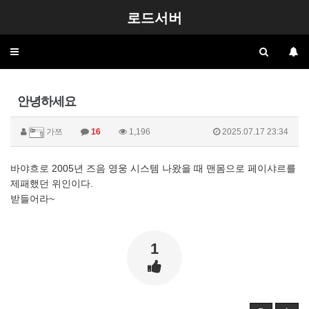
로드서버
Toggle
navigation
안녕하세요
가쯔
16
1,196
2025.07.17 23:34
바야흐로 2005년 즈음 영웅 시스템 나왔을 때 맨몸으로 페이샤르를
제패했던 위인이다.
받들어라~
1