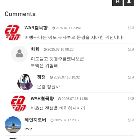
Comments
WAR혈묵향
신고
2025.07.17 23:41
머랭~~나는 이도 두자루로 몬경을 지배한 위인이다
힘힘
신고
2025.07.18 09:23
이도들고 펫경주를했나보군.
도박은 위험해..
쟁쟁
신고
2025.07.18 10:32
몬경 정원사...
WAR혈묵향
신고
2025.07.18 11:56
바츠섭 전설을 비하하지마라
레인지로버
신고
2025.07.17 23:56
???