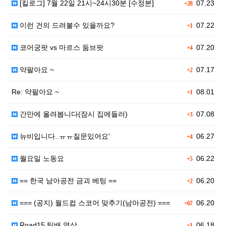
[킬로그] 7월 22일 21시~24시30분 [수정본]
07.23
+28
이런 건의 드려볼수 있을까요?
07.22
+1
코어궁팟 vs 마르스 둠브팟
07.20
+4
약팔아요 ~
07.17
+2
Re: 약팔아요 ~
08.01
+1
간만에 올려봅니다(잠시 집에들러)
07.08
+3
뉴비입니다..ㅠㅠ질문있어요'
06.27
+4
월요일 노동요
06.22
+5
== 한국 남아공전 금괴 베팅 ==
06.20
+2
=== (공지) 월드컵 스코어 맞추기(남아공전) ===
06.20
+67
Road15 팀배 영상
06.18
+1