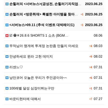
손힐러의 <서버뉴스>(공성전, 손힐러기자직업공개(?))
2023.06.25
손힐러의 <방문취재> 특별한 아이템을 찾아서..
2023.06.25
+1
<서버뉴스>09.11 (추석 이벤트 대박레이드)
2023.06.25
+1
☑️ ✿⚜26.8.6 SHORTS 1 쇼츠 (BGM…
08.06
무적님아 쟁게에 투계정 논란좀 만들지 마세요
08.03
+4
안녕하세요 윈라 고헌 데미지
08.02
+9
리센느♡
07.31
+4
낭만코어 오늘은 우리가 주인공이야~~
07.31
+6
100레벨 달성 심장이뛰는구만
07.31
+1
바운티헌터에 대해서
07.27
+7