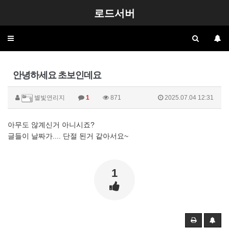
로드서버
Toggle
navigation
안녕하세요 초보인데요
별빛연리지
1
871
2025.07.04 12:31
아무도 않계신거 아니시죠?
글들이 날짜가.... 단절 된거 같아서요~
1