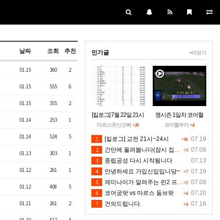
날짜
조회
추천
인기글
+더보기
01.15
360
2
01.15
555
6
01.15
355
2
[킬로그] 7월 22일 21시
쟁시즌 1일차 코어혈
01.14
253
1
~24시30분 [수정본]
을 구하소서
마르스쥬신오빠
코어혈쑤카
+28
+4
01.14
524
5
1
[킬로그] 교전 21시~24시
07.19
+16
2
간만에 올려봅니다(잠시 집에들러)
07.08
+3
01.13
303
1
3
중립공성 다시 시작됨니다
07.13
01.12
261
1
4
안녕하세요 가입신입입니당~
07.19
+7
5
제미나이가 알려주는 린2 프리서버 렉 클라팅김 대처법입니다 저도 신뢰는 안하지만 한번 해보시길 유저분들의 마음입니다 ^^
07.08
+2
01.12
408
5
6
코어궁팟 vs 마르스 둠브팟
07.20
+4
01.11
261
2
7
건의드립니다.
07.16
+4