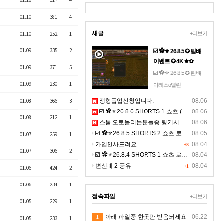
01.10
517
4
01.10
381
4
새글
01.10
252
1
+더보기
01.09
335
2
☑️ ✿⚜ 26.8.5 ✪ 팀배
이벤트 ✪ 4K ⚜✿
01.09
371
5
☑️ ✿⚜ 26.8.5 ✪ 팀배
이벤트 ✪ 4K ⚜✿☞ 톱
01.09
230
1
아레스o엘린
니 설정- 해상도 2160 -
01.08
366
3
쟁형듭업신청입니다.
08.06
(고화질) 선명하게 영
☑️ ✿⚜26.8.6 SHORTS 1 쇼츠 (BGM) ⚜✿
08.06
상을 보세요. ☜
01.08
212
1
스톰 오토돌리는분들중 팅기시는분있나요 ?ㅠㅠ
08.06
☑️ ✿⚜26.8.5 SHORTS 2 쇼츠 로드 (BGM) ⚜✿ 고화질
08.05
01.07
259
1
가입인사드려요
08.04
+3
01.07
306
2
☑️ ✿⚜26.8.4 SHORTS 1 쇼츠 로드 (BGM) ⚜✿ 고화질
08.04
변신퀘 2 공유
08.04
+1
01.06
424
2
01.06
234
1
접속파일
+더보기
01.05
229
1
1
아래 파일중 한곳만 받음되세요
06.22
01.05
233
1