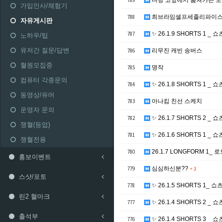
789
다낭 코앞에서 훔쳐가는 
가입인사/체험기
788
최브라임셀프세졸리파이
자유게시판
787
✨ 26.1.9 SHORTS 1 _ 
노하우/팁
유저간 질문/답변
786
리무진 캐빈 송버스
혈원모집중
785
명작
컴퓨터 각종문의
784
✨ 26.1.8 SHORTS 1 _ 
동영상/유머
783
아나킴 친선 스케치
운영자 문의
782
✨ 26.1.7 SHORTS 2 _ 
쟁혈(등업)
781
✨ 26.1.6 SHORTS 1 _ 
쟁혈전용
780
26.1.7 LONGFORM 1_ 로드 
홍보이벤트
779
심심하신분??
+
2
스샷/포토
778
✨ 26.1.5 SHORTS 1_ 쇼
린2 혈마크
777
✨ 26.1.4 SHORTS 2 _ 
출석부
776
✨ 26.1.4 SHORTS 3 _ 