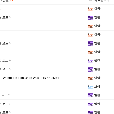
도둑놈들
최고관리자
+
5
스
쉬얌
쇼츠 로드 ✨
엘린
쉬얌
쉬얌
쇼츠 로드 ✨
엘린
쉬얌
쇼츠 로드 ✨
엘린
쇼츠 로드 ✨
엘린
Where the LightOnce Was FHD / Native✨
쉬얌
보야
츠 로드 ✨
엘린
쇼츠 로드 ✨
엘린
쇼츠 로드 ✨
엘린