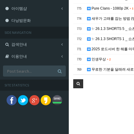
아이템샵
775
Pure Clans - 1080p 2K
+
1
774
새우가 고래를 잡는 방법 (
다낭밤문화
773
✨ 26.1.3 SHORTS 5 _ 
SIDE NAVIGATION
772
✨ 26.1.3 SHORTS 1 _ 
검색안내
771
2025 로드서버 한 해를 마
이용안내
770
인생무상
+
2
769
무료한 기분을 달래려 새
SITE STATISTICS