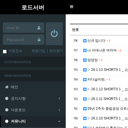
로드서버
Toggle
navigation
번호
798
신규 입니다
+
3
797
나 이대나온 여자야
자동접속
회원가입
|
정보찾기
+
2
796
앙앙앙
+
2
ICON NAVIGATION
795
✨ 26.1.13 SHORTS 1 _
MAIN NAVIGATION
794
카디날이란,
+
1
메인
793
✨ 26.1.12 SHORTS 1 _
공지사항
792
✨ 26.1.11 SHORTS 1 _
791
26년 2주차 중립공성 슈트
다운로드
790
✨ 26.1.10 SHORTS 1 _
커뮤니티