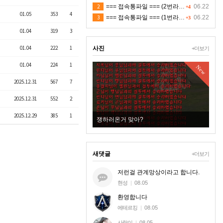
2
=== 접속통파일 === (2번라인)
06.22
+4
01.05
353
4
3
=== 접속통파일 === (1번라인)
06.22
+3
01.04
319
3
01.04
222
1
사진
+더보기
01.04
224
1
New
New
2025.12.31
567
7
2025.12.31
552
2
2025.12.29
385
1
다
쟁하러온거 맞아?
+7
새댓글
+더보기
저런걸 관계망상이라고 합니다.
현성
|
08.05
환영합니다
에테르킹
|
08.05
사랑이
|
08.05