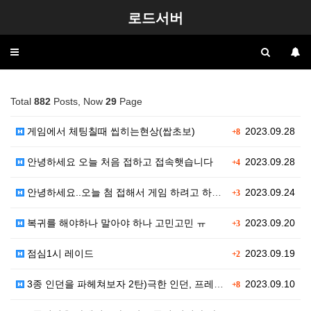
로드서버
Toggle
navigation
Total
882
Posts, Now
29
Page
게임에서 체팅칠때 씹히는현상(쌉초보)
2023.09.28
+8
안녕하세요 오늘 처음 접하고 접속햇습니다
2023.09.28
+4
안녕하세요..오늘 첨 접해서 게임 하려고 하는데 소리…
2023.09.24
+3
복귀를 해야하나 말아야 하나 고민고민 ㅠ
2023.09.20
+3
점심1시 레이드
2023.09.19
+2
3종 인던을 파헤쳐보자 2탄)극한 인던, 프레야 인던,…
2023.09.10
+8