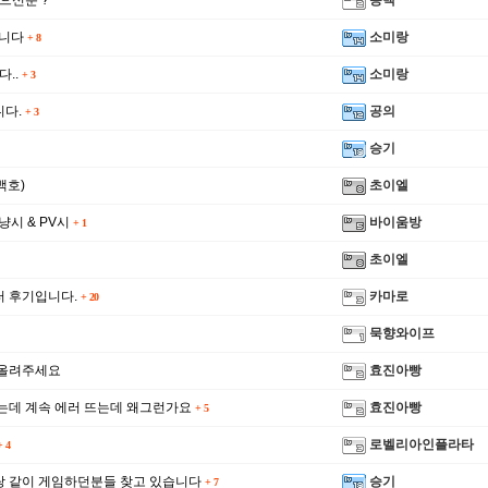
으신분 ?
송백
입니다
소미랑
+
8
다..
소미랑
+
3
니다.
공의
+
3
승기
백호)
초이엘
냥시 & PV시
바이움방
+
1
초이엘
 후기입니다.
카마로
+
20
묵향와이프
점올려주세요
효진아빵
는데 계속 에러 뜨는데 왜그런가요
효진아빵
+
5
로벨리아인플라타
+
4
 같이 게임하던분들 찾고 있습니다
승기
+
7