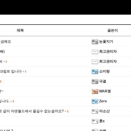
제목
글쓴이
궁금해요
눈꽃지기
째)
최고관리자
줌씨
최고관리자
+
1
스크립트 입니다
소미랑
+
1
극결
3
분~
WAR쟁
립니다.
Zero
+
3
은 같이 아덴월드에서 즐길수 없는걸까요?
아소산
+
2
혼s