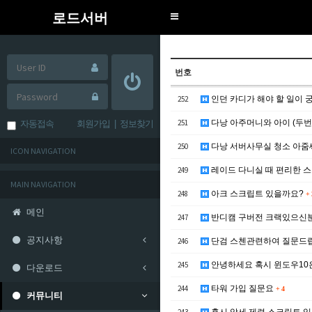
로드서버
Toggle
navigation
번호
252
인던 카디가 해야 할 일이 
251
다낭 아주머니와 아이 (두번
자동접속
회원가입
|
정보찾기
250
다낭 서버사무실 청소 아
ICON NAVIGATION
249
레이드 다니실 때 편리한 
MAIN NAVIGATION
248
아크 스크립트 있을까요?
+
메인
247
반디캠 구버전 크랙있으신
공지사항
246
단검 스첸관련하여 질문드
245
안녕하세요 혹시 윈도우10
다운로드
244
타워 가입 질문요
+
4
커뮤니티