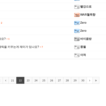
빨강으로
WAR혈묵향
Zero
+
2
Zero
나요?
바이움방
+
1
릭을 키우는게 재미가 있나요?
풍월
+
7
아쳐
무적이 조
21
22
23
24
25
26
27
28
29
30