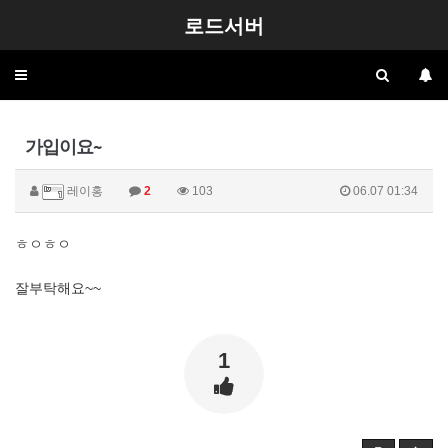
로드서버
Toggle
navigation
가입이요~
레이홍
2
103
06.07 01:34
ㅎㅇㅎㅇ
잘부탁해요~~
1