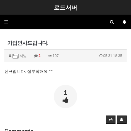
로드서버
Toggle
navigation
가입인사드립니다.
서빛
2
107
05.31 18:35
신규입니다. 잘부탁해요 ^^
1