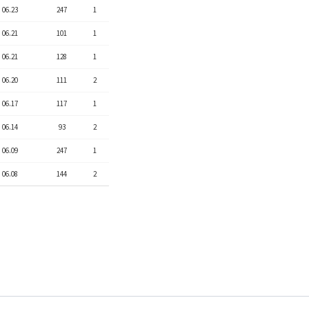
06.23
247
1
06.21
101
1
06.21
128
1
06.20
111
2
06.17
117
1
06.14
93
2
06.09
247
1
06.08
144
2