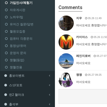
가입인사/체험기
Comments
자유게시판
노하우/팁
지우
05.26 11:49
유저간 질문/답변
어서오세요 환영합니다
혈원모집중
카이아스
05.26 11:5
컴퓨터 각종문의
어서오세요 환영합니다
동영상/유머
운영자 문의
레인지로버
05.27 07
쟁혈(등업)
어서오세요
쟁혈전용
쟁쟁
05.27 09:25
홍보이벤트
어서오세요
스샷/포토
린2 혈마크
출석부