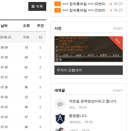
2
=== 접속통파일 === (2번라인)
06.22
+4
목록
3
=== 접속통파일 === (1번라인)
06.22
+3
날짜
조회
추천
사진
+더보기
023.06.23
5718
12
New
New
08.04
53
1
07.30
64
1
07.30
61
1
☑️ ✿⚜26.8.6 SHORTS 1 쇼츠 (BGM) ⚜✿
무적이 조빱새끼
07.27
67
1
07.26
96
1
새댓글
+더보기
07.26
52
1
저런걸 관계망상이라고 합니다.
07.25
49
1
현성
|
08.05
환영합니다
07.25
47
1
에테르킹
|
08.05
07.25
66
1
사랑이
|
08.05