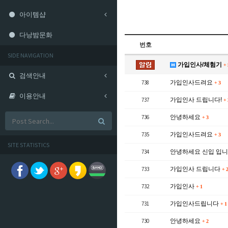
아이템샵
다낭밤문화
번호
SIDE NAVIGATION
가입인사/체험기
+
검색안내
738
가입인사드려요
+
3
이용안내
737
가입인사 드립니다!
+
736
안녕하세요
+
3
735
가입인사드려요
+
3
SITE STATISTICS
734
안녕하세요 신입 입니
733
가입인사 드립니다
+
2
732
가입인사
+
1
731
가입인사드립니다
+
1
730
안녕하세요
+
2