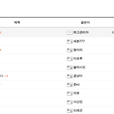
제목
글쓴이
최고관리자
2
5
세븐777
병아리
3
미르루
솔라시도
다.
곰냥이
+
3
준ez
까뮤
사신민
드래곤