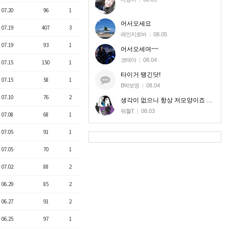
07.20
96
1
어서오세요
07.19
407
3
레인지로버
|
08.05
07.19
93
1
어서오세여~~
코테아
|
08.04
07.15
150
1
타이거 땡긴닷!
07.15
58
1
B박보영
|
08.04
07.10
76
2
생각이 없으니 항상 저모양이죠 신고로 달라질놈도 아니라 ㅎㅎ
워혈T
|
08.03
07.08
68
1
07.05
91
1
07.05
70
1
07.02
88
2
06.29
85
2
06.27
91
2
06.25
97
1