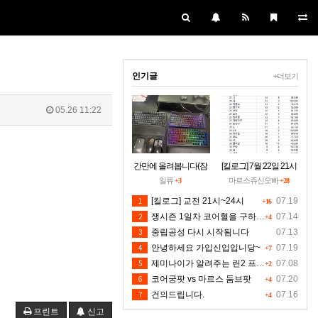
인기글
+더보기
05.26 11:22
간만에 올려봅니다(잠
[킬로그] 7월 22일 21시
시 집에들러)
~24시30분 [수정본]
일류
마르스쥬신오빠
+3
+28
1
[킬로그] 교전 21시~24시
07.19
+16
2
쟁시즌 1일차 코어혈을 구하소서
07.14
+4
3
중립공성 다시 시작됨니다
07.13
4
안녕하세요 가입신입입니당~
07.19
+7
5
제미나이가 알려주는 린2 프리서버 렉 클라팅김 대처법입니다 저도 신뢰는 안하지만 한번 해보시길 유저분들의 마음입니다 ^^
07.08
+2
6
코어궁팟 vs 마르스 둠브팟
07.20
+4
7
건의드립니다.
07.16
+4
프린트
신고