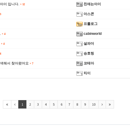
아이 입니다.
친애는아이
+
12
아스콘
3
프롤로그
.
cabinworld
+
4
다
설파더
+
4
승호찡
4
색해서 찾아왔어요
코테아
+
7
킥이
1
2
3
4
5
6
7
8
9
10