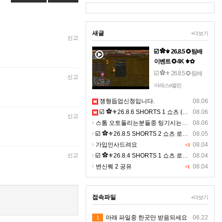
새글
+더보기
신고
☑️ ✿⚜ 26.8.5 ✪ 팀배
이벤트 ✪ 4K ⚜✿
☑️ ✿⚜ 26.8.5 ✪ 팀배
신고
이벤트 ✪ 4K ⚜✿☞ 톱
아레스o엘린
니 설정- 해상도 2160 -
쟁형듭업신청입니다.
08.06
(고화질) 선명하게 영
☑️ ✿⚜26.8.6 SHORTS 1 쇼츠 (BGM) ⚜✿
08.06
상을 보세요. ☜
신고
스톰 오토돌리는분들중 팅기시는분있나요 ?ㅠㅠ
08.06
☑️ ✿⚜26.8.5 SHORTS 2 쇼츠 로드 (BGM) ⚜✿ 고화질
08.05
가입인사드려요
08.04
+3
신고
☑️ ✿⚜26.8.4 SHORTS 1 쇼츠 로드 (BGM) ⚜✿ 고화질
08.04
변신퀘 2 공유
08.04
+1
접속파일
+더보기
1
아래 파일중 한곳만 받음되세요
06.22