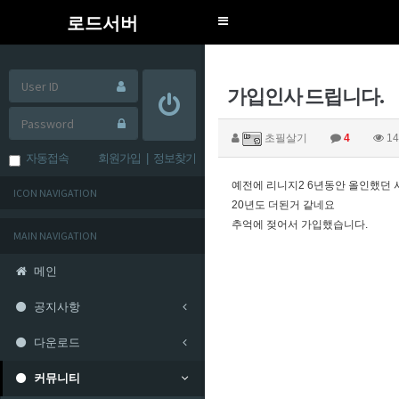
로드서버
Toggle
navigation
가입인사 드립니다.
초필살기
4
14
자동접속
회원가입
|
정보찾기
예전에 리니지2 6년동안 올인했던
ICON NAVIGATION
20년도 더된거 같네요
추억에 젖어서 가입했습니다.
MAIN NAVIGATION
메인
공지사항
다운로드
커뮤니티