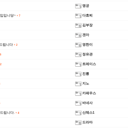
명궁
신입입니당~
다효찌
+
7
김부장
겐마
사드립니다
영한이
+
2
정유관
3
트레이스
2
진룡
지노
카패우스
바네사
사드립니다.
산체스1
+
4
드라마