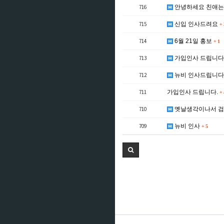
716
안녕하세요 친애는
715
신입 인사드려요
+
714
6월 21일 홍보
+
1
713
가입인사 드립니다
712
뉴비 인사드립니
711
가입인사 드립니다.
+
710
옛날생각이나서 검
709
뉴비 인사
+
5