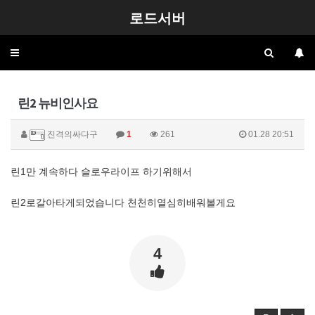
로드서버
Toggle
navigation
린2 뉴비인사요
진격의싸다구
1
261
01.28 20:51
린1만 계속하다 슬로우라이프 하기위해서
린2로갈아타게되었습니다 천천히열심히배워볼게요
4