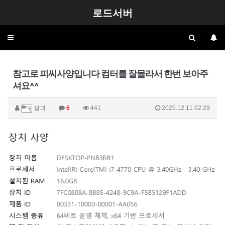
로드서버
Toggle
navigation
참고로 피씨사양입니다 컴터를 잘몰라서 한번 보아주
셔요^^
살긔
6
441
2025.12.11 02:29