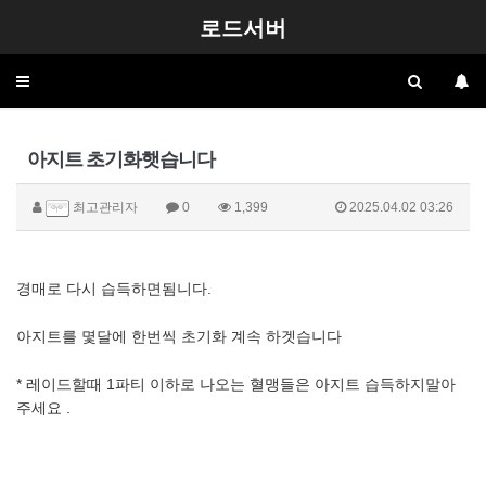
로드서버
Toggle
navigation
아지트 초기화햇습니다
최고관리자
0
1,399
2025.04.02 03:26
경매로 다시 습득하면됨니다.
아지트를 몇달에 한번씩 초기화 계속 하겟습니다
* 레이드할때 1파티 이하로 나오는 혈맹들은 아지트 습득하지말아
주세요 .