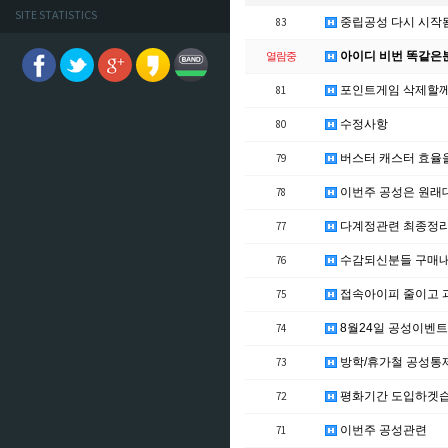
SITE STATISTICS
83
중립공성 다시 시작
아이디 비번 똑같은
열람중
81
포인트게임 삭제할
80
수정사항
79
버스터 캐스터 효율
78
이번주 공성은 원래
77
다계정관련 최종정
76
수감되신분들 구매
75
접속아이피 줄이고 
74
8월24일 공성이벤트
73
방학/휴가철 공성통
72
평화기간 도입하겟
71
이번주 공성관련