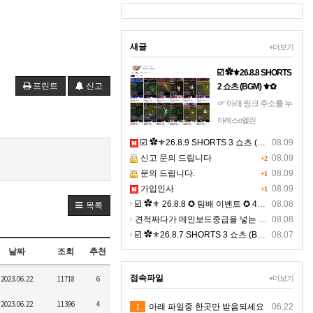
새글
+더보기
☑️ ✿⚜26.8.8 SHORTS
프린트
신고
2 쇼츠 (BGM) ⚜✿
☞ 아래 링크 주소를 누
르시면, 고화질 쇼츠를
아레스o엘린
보실수 있으며, ☜
☑️ ✿⚜26.8.9 SHORTS 3 쇼츠 (BGM) ⚜✿
08.09
https://youtube.com/shorts/f
신고 문의 드립니다
08.09
◀ 클릭 9:16 비율의 4K
+2
문의 드립니다.
숏츠 >> 폰으로 보시면
08.09
+1
선명합니다.
가입인사
08.09
+1
☑️ ✿⚜ 26.8.8 ✪ 팀배 이벤트 ✪ 4K ⚜✿
08.08
목록
견적짜다가 메인보드중급을 넣는 이유에 대한 설명영상이 될까 해서 올려보아요
08.08
☑️ ✿⚜26.8.7 SHORTS 3 쇼츠 (BGM) ⚜✿
08.07
날짜
조회
추천
접속파일
2023.06.22
11718
6
+더보기
2023.06.22
11396
4
1
아래 파일중 한곳만 받음되세요
06.22