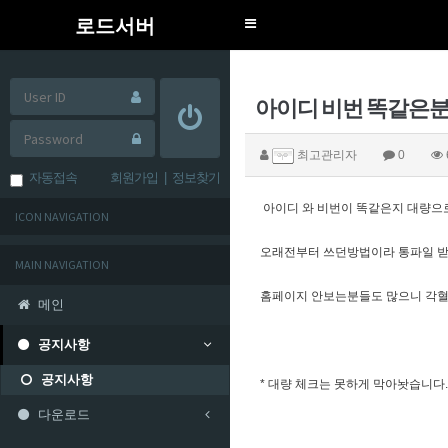
로드서버
Toggle
navigation
아이디 비번 똑같은분
최고관리자
0
자동접속
회원가입
|
정보찾기
아이디 와 비번이 똑같은지 대량으
ICON NAVIGATION
오래전부터 쓰던방법이라 통파일 받
MAIN NAVIGATION
홈페이지 안보는분들도 많으니 각
메인
공지사항
공지사항
* 대량 체크는 못하게 막아놧습니다
다운로드