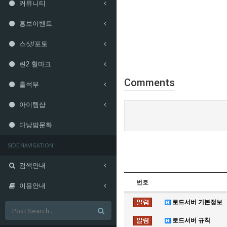
커뮤니티
홍보이벤트
스샷/포토
린2 혈마크
Comments
출석부
아이템샵
다낭밤문화
SIDE NAVIGATION
검색안내
번호
이용안내
로드서버 기본정보
로드서버 규칙