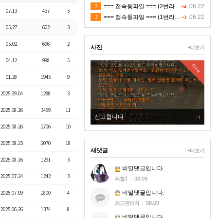
2
=== 접속통파일 === (2번라인)
06.22
+4
07.13
437
5
3
=== 접속통파일 === (1번라인)
06.22
+3
05.27
602
3
05.02
696
2
사진
+더보기
04.12
998
5
New
New
01.28
1945
9
2025.09.04
1288
3
2025.08.26
3499
11
.8.9 ✪ 새벽 쟁 ✪ 4K ⚜✿
신고합니다
+1
2025.08.26
2706
10
2025.08.25
2070
18
새댓글
+더보기
2025.08.16
1291
3
비밀댓글입니다.
2025.07.24
1242
3
워혈T
|
08.09
비밀댓글입니다.
2025.07.09
1800
4
최고관리자
|
08.09
2025.06.26
1374
8
비밀댓글입니다.