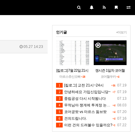
인기글
+더보기
05.27 14:23
[킬로그] 7월 22일 21시
쟁시즌 1일차 코어혈
~24시30분 [수정본]
을 구하소서
마르스쥬신오빠
코어혈쑤카
+28
+4
1
[킬로그] 교전 21시~24시
07.19
+16
2
안녕하세요 가입신입입니당~
07.19
+7
3
중립공성 다시 시작됨니다
07.13
4
무적님아 쟁게에 투계정 논란좀 만들지 마세요
08.03
+4
5
코어궁팟 vs 마르스 둠브팟
07.20
+4
6
건의드립니다.
07.16
+4
7
이런 건의 드려볼수 있을까요?
07.22
+1