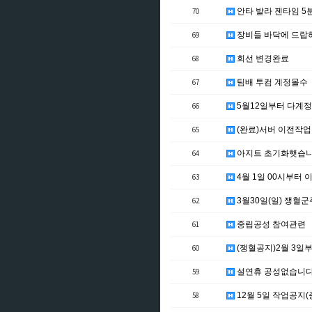
70
안타 발라 젠타임 5분
69
장비들 바닥에 드랍
68
회선 변경완료
67
팀배 투컴 계정몰수
66
5월12일부터 다계
65
(완료)서버 이전작
64
아지트 초기화햇습
63
4월 1일 00시부터
62
3월30일(일) 쟁혈
61
중립공성 참여관련
60
(쟁혈공지)2월 3일
59
설연휴 공성없습니
58
12월 5일 작업공지(