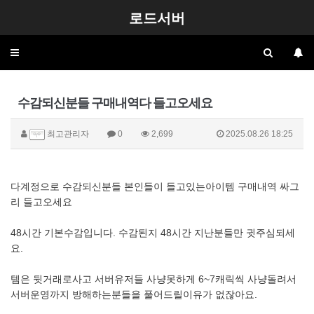
로드서버
Toggle
navigation
수감되신분들 구매내역다 들고오세요
최고관리자
0
2,699
2025.08.26 18:25
다계정으로 수감되신분들 본인들이 들고있는아이템 구매내역 싸그
리 들고오세요
48시간 기본수감입니다. 수감된지 48시간 지난분들만 귓주심되세
요.
템은 뒷거래로사고 서버유저들 사냥못하게 6~7캐릭씩 사냥돌려서
서버운영까지 방해하는분들을 풀어드릴이유가 없잖아요.