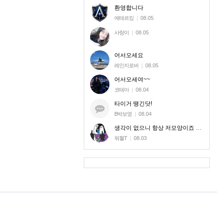
환영합니다
에테르킹
|
08.05
사랑이
|
08.05
어서오세요
레인지로버
|
08.05
어서오세여~~
코테아
|
08.04
타이거 땡긴닷!
B박보영
|
08.04
생각이 없으니 항상 저모양이죠 신고로 달라질놈도 아니라 ㅎㅎ
워혈T
|
08.03