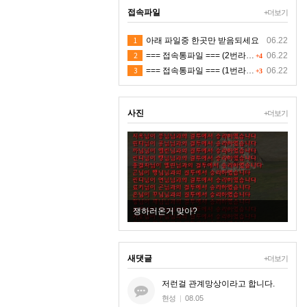
접속파일
+더보기
1
아래 파일중 한곳만 받음되세요
06.22
2
=== 접속통파일 === (2번라인)
06.22
+4
3
=== 접속통파일 === (1번라인)
06.22
+3
사진
+더보기
New
빱새끼
쟁하러온거 맞아?
새댓글
+더보기
저런걸 관계망상이라고 합니다.
현성
|
08.05