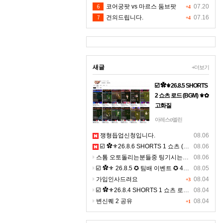
6
코어궁팟 vs 마르스 둠브팟
07.20
+4
7
건의드립니다.
07.16
+4
새글
+더보기
☑️ ✿⚜26.8.5 SHORTS
2 쇼츠 로드 (BGM) ⚜✿
고화질
☞ 아래 링크 주소를 누
아레스o엘린
르시면, 고화질 쇼츠를
쟁형듭업신청입니다.
08.06
보실수 있으며, ☜
☑️ ✿⚜26.8.6 SHORTS 1 쇼츠 (BGM) ⚜✿
08.06
https://youtube.com/shorts/120
스톰 오토돌리는분들중 팅기시는분있나요 ?ㅠㅠ
si=b07NOYGgi4I7xq9j◀
08.06
클릭 9:16 비율의 4K 숏
☑️ ✿⚜ 26.8.5 ✪ 팀배 이벤트 ✪ 4K ⚜✿
08.05
츠 >&g…
가입인사드려요
08.04
+3
☑️ ✿⚜26.8.4 SHORTS 1 쇼츠 로드 (BGM) ⚜✿ 고화질
08.04
변신퀘 2 공유
08.04
+1