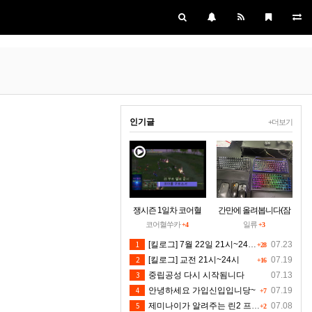
인기글
+더보기
쟁시즌 1일차 코어혈
간만에 올려봅니다(잠
을 구하소서
시 집에들러)
코어혈쑤카
일류
+4
+3
1
[킬로그] 7월 22일 21시~24시30분 [수정본]
07.23
+28
2
[킬로그] 교전 21시~24시
07.19
+16
3
중립공성 다시 시작됨니다
07.13
4
안녕하세요 가입신입입니당~
07.19
+7
5
제미나이가 알려주는 린2 프리서버 렉 클라팅김 대처법입니다 저도 신뢰는 안하지만 한번 해보시길 유저분들의 마음입니다 ^^
07.08
+2