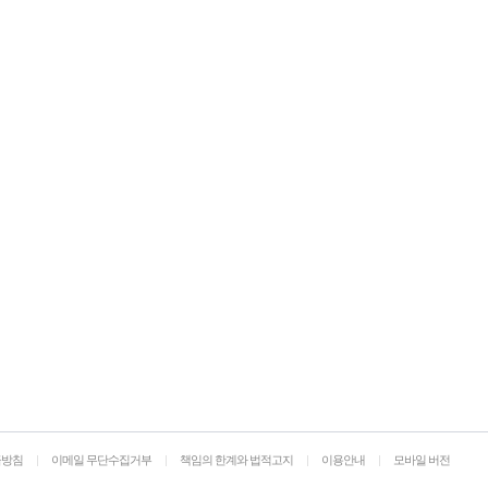
급방침
|
이메일 무단수집거부
|
책임의 한계와 법적고지
|
이용안내
|
모바일 버전
.