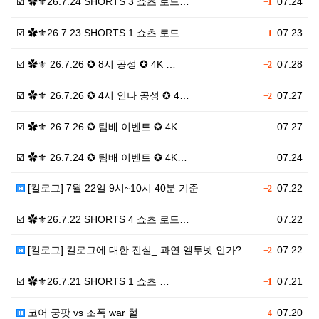
☑️ ✿⚜26.7.24 SHORTS 3 쇼츠 로드…
07.24
+1
☑️ ✿⚜26.7.23 SHORTS 1 쇼츠 로드…
07.23
+1
☑️ ✿⚜ 26.7.26 ✪ 8시 공성 ✪ 4K …
07.28
+2
☑️ ✿⚜ 26.7.26 ✪ 4시 인나 공성 ✪ 4…
07.27
+2
☑️ ✿⚜ 26.7.26 ✪ 팀배 이벤트 ✪ 4K…
07.27
☑️ ✿⚜ 26.7.24 ✪ 팀배 이벤트 ✪ 4K…
07.24
[킬로그] 7월 22일 9시~10시 40분 기준
07.22
+2
☑️ ✿⚜26.7.22 SHORTS 4 쇼츠 로드…
07.22
[킬로그] 킬로그에 대한 진실_ 과연 엘투넷 인가?
07.22
+2
☑️ ✿⚜26.7.21 SHORTS 1 쇼츠 …
07.21
+1
코어 궁팟 vs 조폭 war 혈
07.20
+4