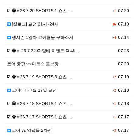
☑️ ✿⚜26.7.20 SHORTS 1 쇼츠 …
07.20
+1
[킬로그] 교전 21시~24시
07.19
+16
쟁시즌 1일차 코어혈을 구하소서
07.14
+4
☑️ ✿⚜ 26.7.22 ✪ 팀배 이벤트 ✪ 4K…
07.23
코어 궁팟 vs 마르스 둠브팟
07.20
☑️ ✿⚜26.7.19 SHORTS 3 쇼츠 …
07.19
+2
코어베나 7월 17일 교전
07.18
+2
☑️ ✿⚜26.7.18 SHORTS 1 쇼츠 …
07.18
+1
☑️ ✿⚜26.7.17 SHORTS 1 쇼츠 …
07.17
+1
코어 vs 악달들 2차전
07.17
+3