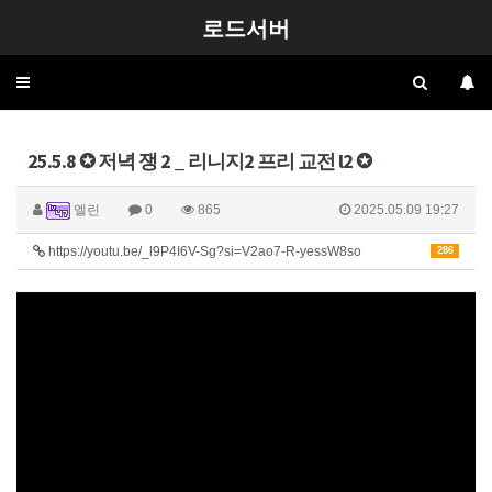
로드서버
Toggle
navigation
25.5.8 ✪ 저녁 쟁 2 _ 리니지2 프리 교전 l2 ✪
엘린
0
865
2025.05.09 19:27
https://youtu.be/_l9P4I6V-Sg?si=V2ao7-R-yessW8so
286