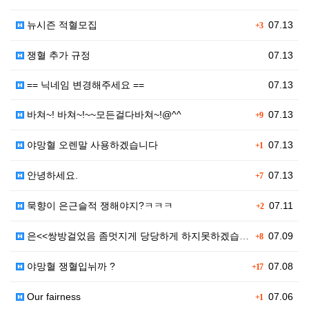
뉴시즌 적혈모집
07.13
+3
쟁혈 추가 규정
07.13
== 닉네임 변경해주세요 ==
07.13
바쳐~! 바쳐~!~~모든걸다바쳐~!@^^
07.13
+9
야망혈 오렌말 사용하겠습니다
07.13
+1
안녕하세요.
07.13
+7
묵향이 은근슬적 쟁해야지?ㅋㅋㅋ
07.11
+2
은<<쌍방걸었음 좀멋지게 당당하게 하지못하겠습니까!
07.09
+8
야망혈 쟁혈입뉘까 ?
07.08
+17
Our fairness
07.06
+1