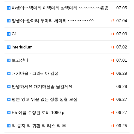
야생이~~백마리 이백마리 삼백마리 ~~~~~~~~~@@
07.05
양생이~한마리 두마리 세마리 ~~~~~~~~~^^
07.04
+2
C1
07.03
+1
interludium
07.02
+1
보고싶다
07.01
+1
대기마을 - 그라시아 감성
06.29
+1
안녕하세요 대기마을좀 옮길게요.
06.28
명분 있고 뒤끝 없는 정통 쟁혈 모심
06.27
+1
H5 여름 수정된 로비 1080 p
06.27
+1
적 둥지 적 귀환 적 리스 적 부
06.25
+1