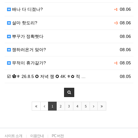
배나 다 디졌나?
08.06
+1
설마 핫도리?
08.06
+3
뿌꾸가 정확햇다
08.06
쟁하러온거 맞아?
08.06
무적이 휴가갈가?
08.05
+1
☑️ ✿⚜ 26.8.5 ✪ 저녁 쟁 ✪ 4K ⚜✿ 적 …
08.05
1
2
3
4
5
사이트 소개
이용안내
PC 버전
|
|