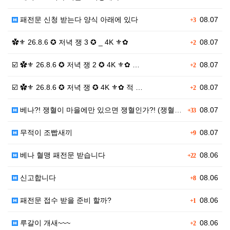
패전문 신청 받는다 양식 아래에 있다
08.07
+3
✿⚜ 26.8.6 ✪ 저녁 쟁 3 ✪ _ 4K ⚜✿
08.07
+2
☑️ ✿⚜ 26.8.6 ✪ 저녁 쟁 2 ✪ 4K ⚜✿ …
08.07
+2
☑️ ✿⚜ 26.8.6 ✪ 저녁 쟁 ✪ 4K ⚜✿ 적 …
08.07
+2
베나?! 쟁혈이 마을에만 있으면 쟁혈인가?! (쟁혈 신…
08.07
+33
무적이 조빱새끼
08.07
+9
베나 혈맹 패전문 받습니다
08.06
+22
신고합니다
08.06
+8
패전문 접수 받을 준비 할까?
08.06
+1
루갈이 개새~~~
08.06
+2