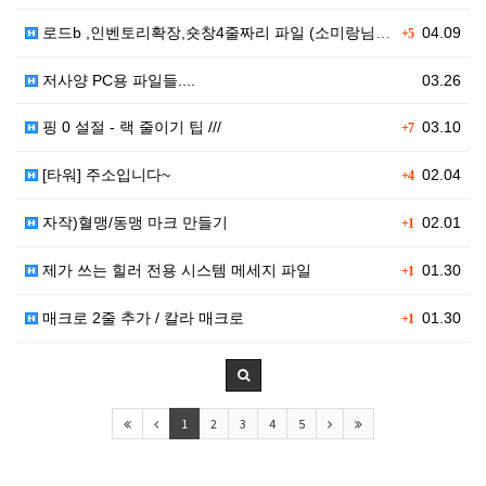
로드b ,인벤토리확장,숏창4줄짜리 파일 (소미랑님 올려…
04.09
+5
저사양 PC용 파일들....
03.26
핑 0 설절 - 랙 줄이기 팁 ///
03.10
+7
[타워] 주소입니다~
02.04
+4
자작)혈맹/동맹 마크 만들기
02.01
+1
제가 쓰는 힐러 전용 시스템 메세지 파일
01.30
+1
매크로 2줄 추가 / 칼라 매크로
01.30
+1
1
2
3
4
5