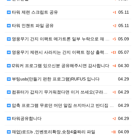
타워 제련 스크립트 공유
05.11
+1
타워 인챈트 파일 공유
05.11
+2
영웅무기 간지 이팩트 메가트론 일부 누락으로 재 업로드…
05.09
+5
영웅무기 제련시 사라지는 간지 이팩트 정상 출력 파일 …
05.07
+13
l2워커 프로그램 있으신분 공유해주시면 감사합니다
04.30
+4
부팅usb(만들기 편한 프로그램)RUFUS 입니다
04.29
컴퓨터가 갑자기 무거워졌다면 이거 쓰세요(구라제거기)
04.29
+1
압축 프로그램 무료던 머던 알집 쓰지마시고 반디집 쓰세…
04.29
타워공유합니다
04.29
+2
재업)로드b ,인벤토리확장,숏창4줄짜리 파일
04.09
+11