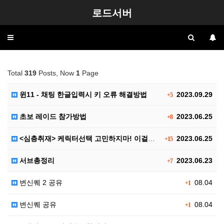
로드서버
Toggle
navigation
Total
319
Posts, Now
1
Page
윈11 - 채팅 한글입력시 키 오류 해결방법
2023.09.29
+5
초보 레이드 참가방법
2023.06.25
+8
<심층취재> 케릭터선택 고민하지마! 이걸로 끝!! 신규…
2023.06.25
+15
서브총정리
2023.06.23
+7
변신퀘 2 공유
08.04
+1
변신퀘 공유
08.04
+1