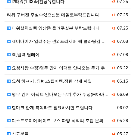
l2타워(1.33)버전공유합니다.
07.25
+2
타워 구버전 주실수있으신분 메일로부탁드립니다.
07.25
+1
타워설치실행 영상좀 올려주실분 부탁드립니다
07.25
+3
제미나이가 알려주는 린2 프리서버 렉 클라팅김 대처법입…
07.08
+2
렉,입력 딜레이
07.08
+2
요청사항 수정)영무 간지 이팩트 안나오는 무기 추가 수…
06.22
+3
요청 하셔서 .외변.스킬이펙.정탄 삭제 파일
06.15
+8
영무 간지 이팩트 안나오는 무기 추가 수정(M아바타)
06.09
+5
혈마크 한개 혹여라도 필요하시면 드립니다
06.02
디스트로이어 레이드 보스 파밍 최적의 조합 문의 (오버…
05.28
+3
신규분들
05.27
+4