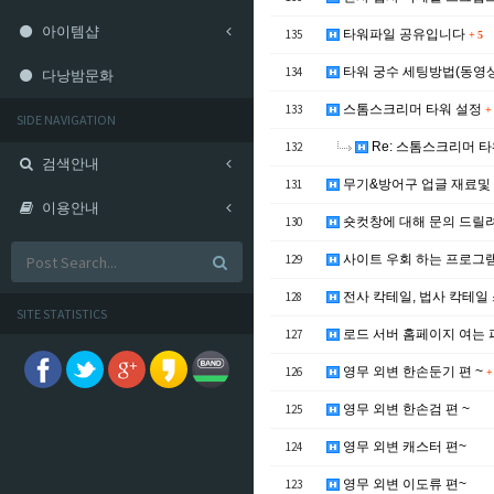
아이템샵
135
타워파일 공유입니다
+
5
134
타워 궁수 세팅방법(동영
다낭밤문화
133
스톰스크리머 타워 설정
+
SIDE NAVIGATION
132
Re: 스톰스크리머 타
검색안내
131
무기&방어구 업글 재료및 
이용안내
130
숏컷창에 대해 문의 드릴려
129
사이트 우회 하는 프로그
128
전사 칵테일, 법사 칵테일
SITE STATISTICS
127
로드 서버 홈페이지 여는 
126
영무 외변 한손둔기 편 ~
+
125
영무 외변 한손검 편 ~
124
영무 외변 캐스터 편~
123
영무 외변 이도류 편~