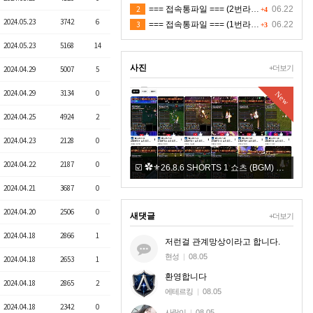
2
=== 접속통파일 === (2번라인)
06.22
+4
2024.05.23
3742
6
3
=== 접속통파일 === (1번라인)
06.22
+3
2024.05.23
5168
14
사진
+더보기
2024.04.29
5007
5
2024.04.29
3134
0
New
New
2024.04.25
4924
2
2024.04.23
2128
0
2024.04.22
2187
0
다
☑️ ✿⚜26.8.6 SHORTS 1 쇼츠 (BGM) ⚜✿
+7
2024.04.21
3687
0
2024.04.20
2506
0
새댓글
+더보기
2024.04.18
2866
1
저런걸 관계망상이라고 합니다.
현성
|
08.05
2024.04.18
2653
1
환영합니다
2024.04.18
2865
2
에테르킹
|
08.05
2024.04.18
2342
0
사랑이
|
08.05