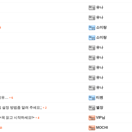
유나
유나
소미랑
3
소미랑
유나
유나
유나
유나
유나
....
티렌
+
6
 설정 방법좀 알려 주세요;;
별장
+
2
<꼭 읽고 시작하세요!>
VIP님
+
4
MOCHI
13