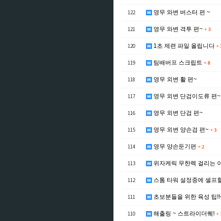
122
영무 와변 버스터 편 ~
121
영무 와변 격투 편~
+
3
120
1초 제련 파일 올립니다
+
119
팀배버프 스크립트
+
8
118
영무 외변 활 편~
117
영무 외변 단검이도류 편~
116
영무 외변 단검 편~
115
영무 외변 양손검 편~
+
3
114
영무 양손둔기편
+
2
113
위자케릭 무한렉 걸리는 이유
112
스톰 타워 설정중에 셀프힐
111
초보분들을 위한 육성 팁!!
110
해출링 ~ 스트라이더퀘!
+