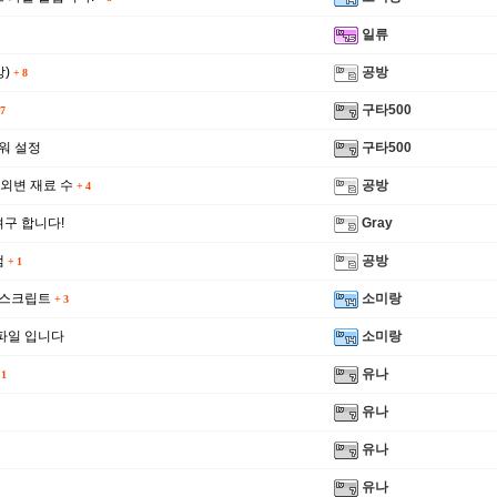
일류
상)
공방
+
8
구타500
7
워 설정
구타500
외변 재료 수
공방
+
4
구 합니다!
Gray
램
공방
+
1
신고합니
 스크립트
소미랑
+
3
파일 입니다
소미랑
유나
1
유나
유나
유나