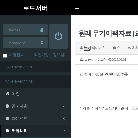
로드서버
Toggle
navigation
원래 무기이팩자료 (
리니지2
0
3,3
자동접속
회원가입
|
정보찾기
Env.int (6.1K)
2023.06.24
ICON NAVIGATION
스카이 파일전 wind파일추출
MAIN NAVIGATION
메인
공지사항
* 기존 리니지2 로드서버 홈피 -
스
다운로드
커뮤니티