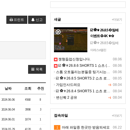
새글
프린트
신고
+더보기
☑️ ✿⚜ 26.8.5 ✪ 팀배
이벤트 ✪ 4K ⚜✿
☑️ ✿⚜ 26.8.5 ✪ 팀배
이벤트 ✪ 4K ⚜✿☞ 톱
아레스o엘린
니 설정- 해상도 2160 -
쟁형듭업신청입니다.
08.06
(고화질) 선명하게 영
☑️ ✿⚜26.8.6 SHORTS 1 쇼츠 (BGM) ⚜✿
08.06
상을 보세요. ☜
목록
스톰 오토돌리는분들중 팅기시는분있나요 ?ㅠㅠ
08.06
☑️ ✿⚜26.8.5 SHORTS 2 쇼츠 로드 (BGM) ⚜✿ 고화질
08.05
가입인사드려요
08.04
+3
날짜
조회
추천
☑️ ✿⚜26.8.4 SHORTS 1 쇼츠 로드 (BGM) ⚜✿ 고화질
08.04
변신퀘 2 공유
08.04
+1
2024.06.06
4568
8
2024.06.04
3998
3
접속파일
+더보기
2024.06.01
1874
1
1
아래 파일중 한곳만 받음되세요
06.22
2024.05.29
4120
0