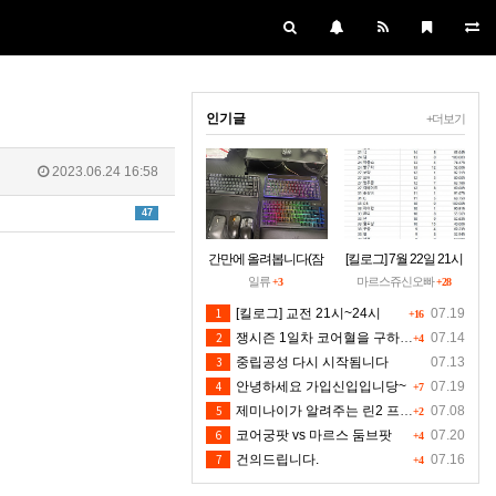
인기글
+더보기
2023.06.24 16:58
47
간만에 올려봅니다(잠
[킬로그] 7월 22일 21시
시 집에들러)
~24시30분 [수정본]
일류
마르스쥬신오빠
+3
+28
1
[킬로그] 교전 21시~24시
07.19
+16
2
쟁시즌 1일차 코어혈을 구하소서
07.14
+4
3
중립공성 다시 시작됨니다
07.13
4
안녕하세요 가입신입입니당~
07.19
+7
5
제미나이가 알려주는 린2 프리서버 렉 클라팅김 대처법입니다 저도 신뢰는 안하지만 한번 해보시길 유저분들의 마음입니다 ^^
07.08
+2
6
코어궁팟 vs 마르스 둠브팟
07.20
+4
7
건의드립니다.
07.16
+4