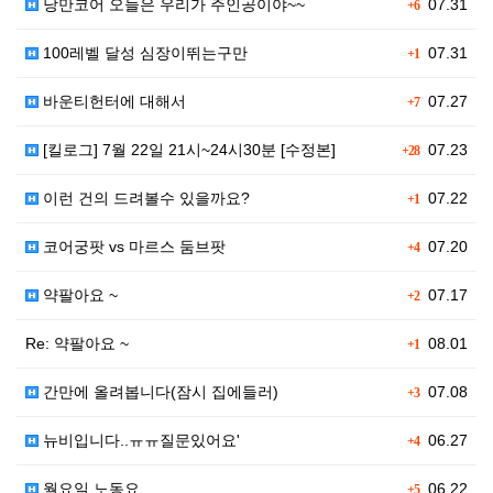
낭만코어 오늘은 우리가 주인공이야~~
07.31
+6
100레벨 달성 심장이뛰는구만
07.31
+1
바운티헌터에 대해서
07.27
+7
[킬로그] 7월 22일 21시~24시30분 [수정본]
07.23
+28
이런 건의 드려볼수 있을까요?
07.22
+1
코어궁팟 vs 마르스 둠브팟
07.20
+4
약팔아요 ~
07.17
+2
Re: 약팔아요 ~
08.01
+1
간만에 올려봅니다(잠시 집에들러)
07.08
+3
뉴비입니다..ㅠㅠ질문있어요'
06.27
+4
월요일 노동요
06.22
+5