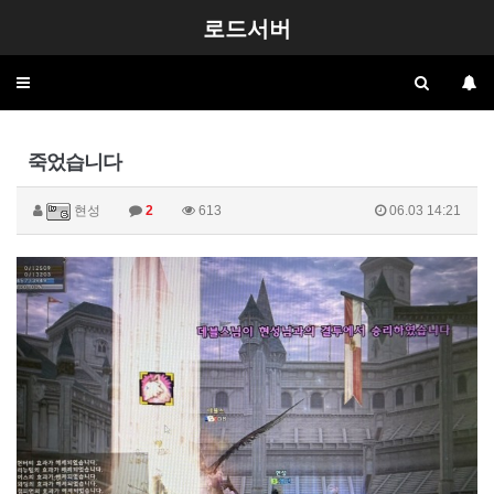
로드서버
Toggle
navigation
죽었습니다
현성
2
613
06.03 14:21