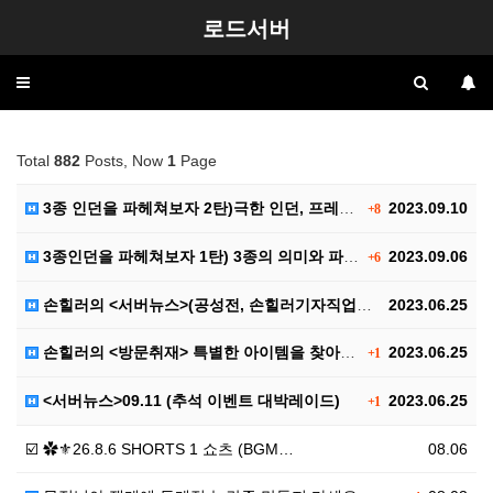
로드서버
Toggle
navigation
Total
882
Posts, Now
1
Page
3종 인던을 파헤쳐보자 2탄)극한 인던, 프레야 인던,…
2023.09.10
+8
3종인던을 파헤쳐보자 1탄) 3종의 의미와 파티구성, …
2023.09.06
+6
손힐러의 <서버뉴스>(공성전, 손힐러기자직업공개(?))
2023.06.25
손힐러의 <방문취재> 특별한 아이템을 찾아서..
2023.06.25
+1
<서버뉴스>09.11 (추석 이벤트 대박레이드)
2023.06.25
+1
☑️ ✿⚜26.8.6 SHORTS 1 쇼츠 (BGM…
08.06