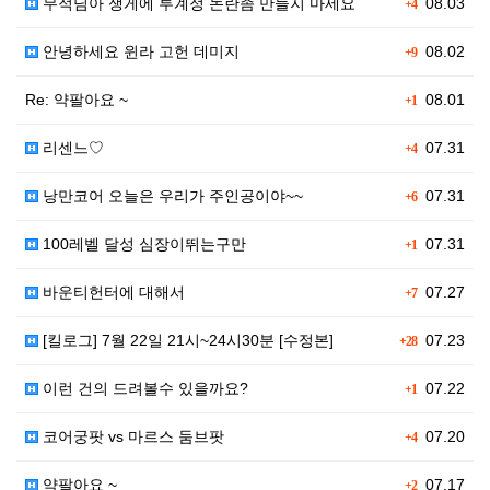
무적님아 쟁게에 투계정 논란좀 만들지 마세요
08.03
+4
안녕하세요 윈라 고헌 데미지
08.02
+9
Re: 약팔아요 ~
08.01
+1
리센느♡
07.31
+4
낭만코어 오늘은 우리가 주인공이야~~
07.31
+6
100레벨 달성 심장이뛰는구만
07.31
+1
바운티헌터에 대해서
07.27
+7
[킬로그] 7월 22일 21시~24시30분 [수정본]
07.23
+28
이런 건의 드려볼수 있을까요?
07.22
+1
코어궁팟 vs 마르스 둠브팟
07.20
+4
약팔아요 ~
07.17
+2